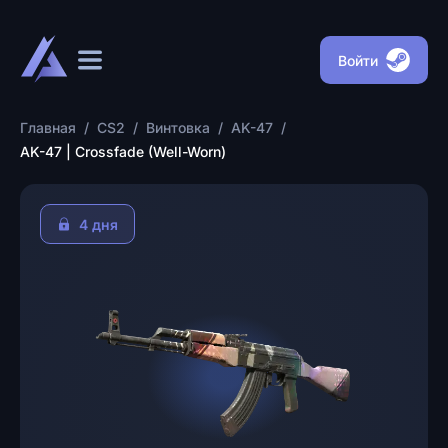
Войти
Главная
/
CS2
/
Винтовка
/
AK-47
/
AK-47 | Crossfade (Well-Worn)
4 дня