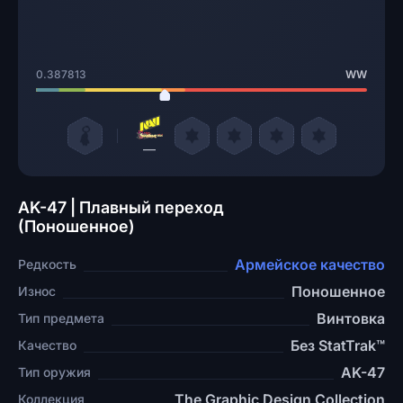
0.387813
WW
—
AK-47 | Плавный переход
(Поношенное)
Армейское качество
Редкость
Поношенное
Износ
Винтовка
Тип предмета
Без StatTrak™
Качество
AK-47
Тип оружия
The Graphic Design Collection
Коллекция