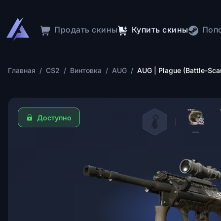
Продать скины
Купить скины
Поп
Главная
/
CS2
/
Винтовка
/
AUG
/
AUG | Plague (Battle-Sca
Доступно
—