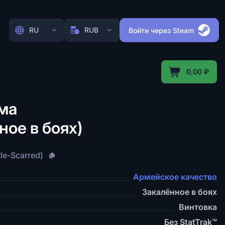
RU
RUB
Войти через Steam
0,00 ₽
ма
ное в боях)
tle-Scarred)
Армейское качество
Закалённое в боях
Винтовка
Без StatTrak™