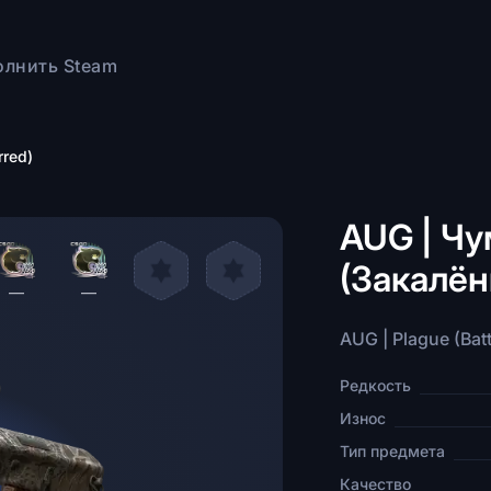
олнить Steam
rred)
AUG | Чу
(Закалён
—
—
AUG | Plague (Bat
Редкость
Износ
Тип предмета
Качество