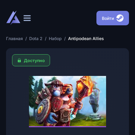
Войти
Главная
/
Dota 2
/
Набор
/
Antipodean Allies
Доступно