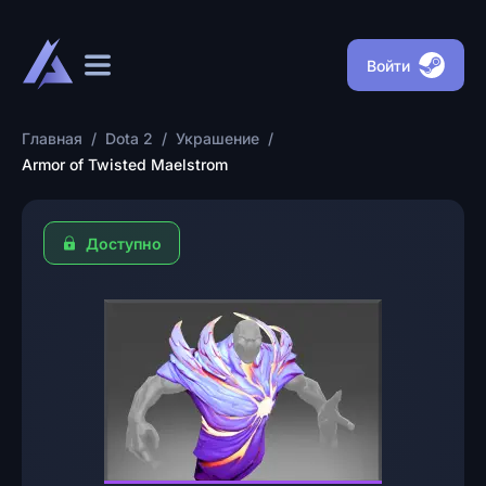
Войти
Главная
/
Dota 2
/
Украшение
/
Armor of Twisted Maelstrom
Доступно