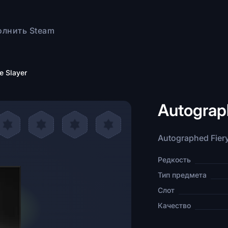
олнить Steam
e Slayer
Autograph
Autographed Fiery
Редкость
Тип предмета
Слот
Качество