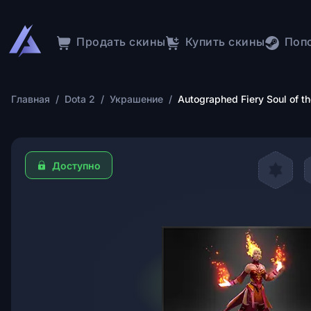
Продать скины
Купить скины
Поп
Главная
/
Dota 2
/
Украшение
/
Autographed Fiery Soul of th
Доступно