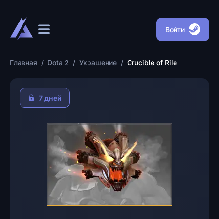
Войти
Главная
/
Dota 2
/
Украшение
/
Crucible of Rile
7 дней