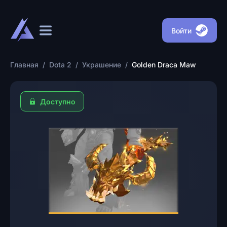
Войти
Главная
/
Dota 2
/
Украшение
/
Golden Draca Maw
Доступно