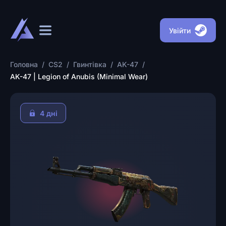
Увійти
Головна
/
CS2
/
Гвинтівка
/
AK-47
/
AK-47 | Legion of Anubis (Minimal Wear)
4 днi