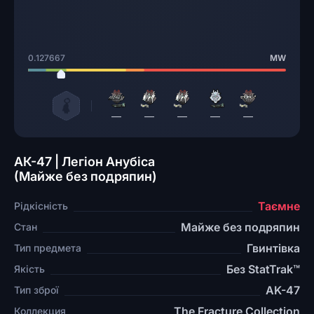
0.127667
MW
—
—
—
—
—
АК-47 | Легіон Анубіса
(Майже без подряпин)
Таємне
Рідкісність
Майже без подряпин
Стан
Гвинтівка
Тип предмета
Без StatTrak™
Якість
AK-47
Тип зброї
The Fracture Collection
Коллекция