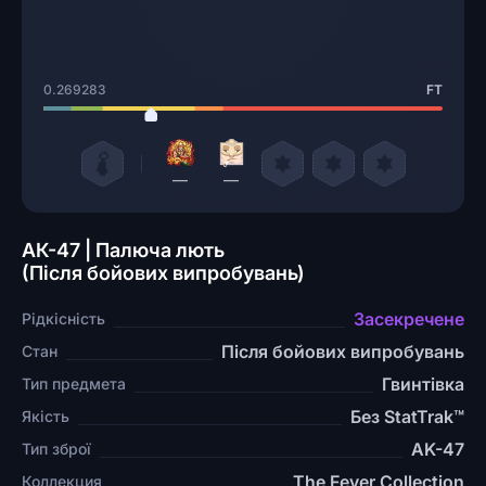
0.269283
FT
—
—
АК-47 | Палюча лють
(Після бойових випробувань)
Засекречене
Рідкісність
Після бойових випробувань
Стан
Гвинтівка
Тип предмета
Без StatTrak™
Якість
AK-47
Тип зброї
The Fever Collection
Коллекция