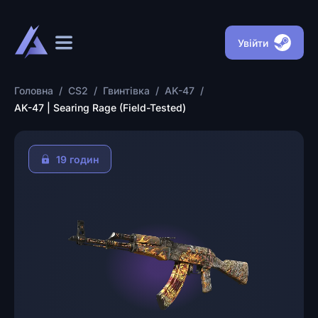
Увійти
Головна
/
CS2
/
Гвинтівка
/
AK-47
/
AK-47 | Searing Rage (Field-Tested)
19 годин