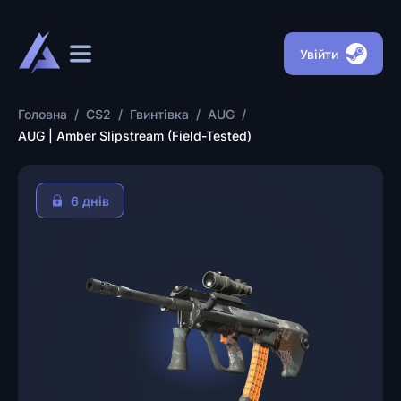
Увійти
Головна
/
CS2
/
Гвинтівка
/
AUG
/
AUG | Amber Slipstream (Field-Tested)
6 днів