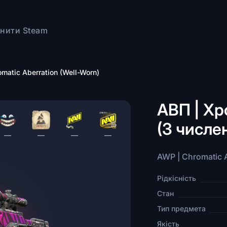
нити Steam
matic Aberration (Well-Worn)
АВП | Хр
(З числ
—
—
—
—
AWP | Chromatic A
Рідкісність
Стан
Тип предмета
Якість