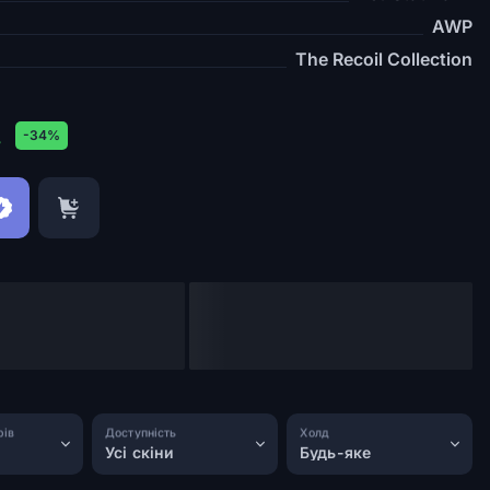
AWP
The Recoil Collection
.
-34%
рів
Доступність
Холд
Усі скіни
Будь-яке