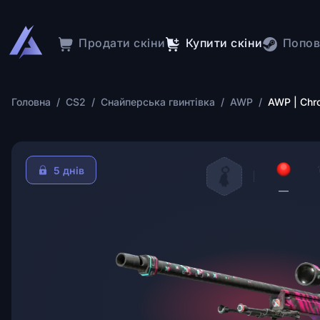
Продати скіни
Купити скіни
Попов
Головна
/
CS2
/
Снайперська гвинтівка
/
AWP
/
AWP | Chro
5 днів
—