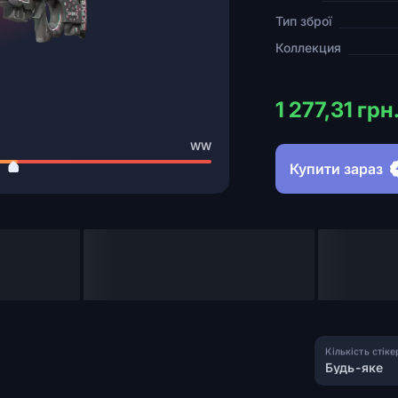
Тип зброї
Коллекция
1 277,31 грн
WW
Купити зараз
Кількість стіке
Будь-яке