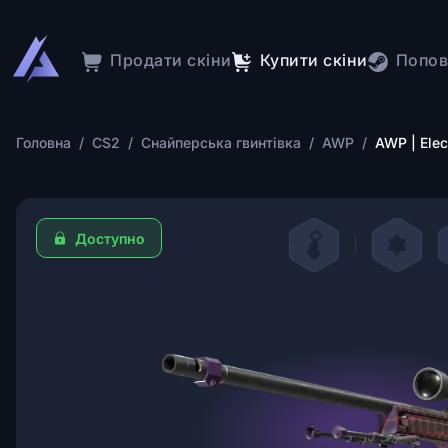
Продати скіни
Купити скіни
Попов
Головна
/
CS2
/
Снайперська гвинтівка
/
AWP
/
AWP | Elec
Доступно