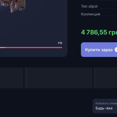
Тип зброї
Коллекция
4 786,55 гр
FN
Купити зараз
Кількість стіке
Будь-яке