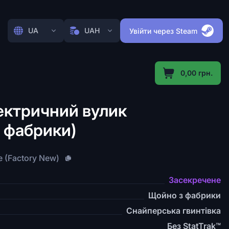
UA
UAH
Увійти через Steam
0,00 грн.
ектричний вулик
 фабрики)
ve (Factory New)
Засекречене
Щойно з фабрики
Снайперська гвинтівка
Без StatTrak™