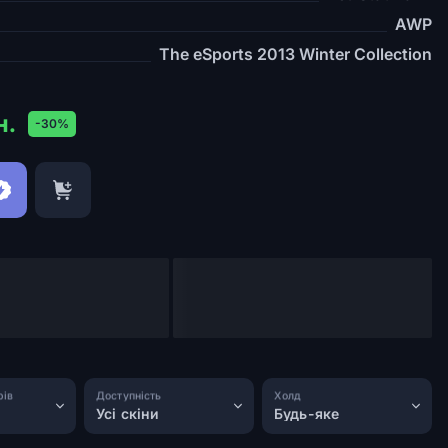
AWP
The eSports 2013 Winter Collection
н.
-30%
рів
Доступність
Холд
Усі скіни
Будь-яке