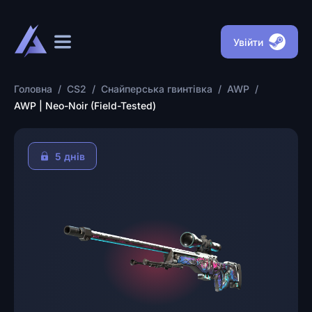
Увійти
Головна
/
CS2
/
Снайперська гвинтівка
/
AWP
/
AWP | Neo-Noir (Field-Tested)
5 днів