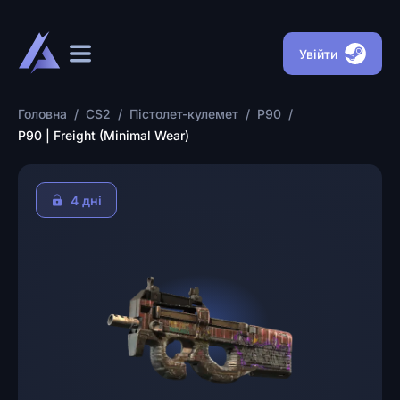
Увійти
Головна
/
CS2
/
Пістолет-кулемет
/
P90
/
P90 | Freight (Minimal Wear)
4 днi