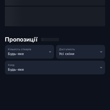
Пропозиції
Кількість стікерів
Доступність
Будь-яке
Усі скіни
Холд
Будь-яке