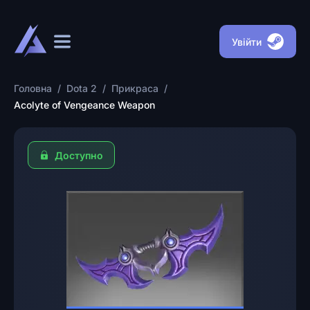
Увійти
Головна
/
Dota 2
/
Прикраса
/
Acolyte of Vengeance Weapon
Доступно