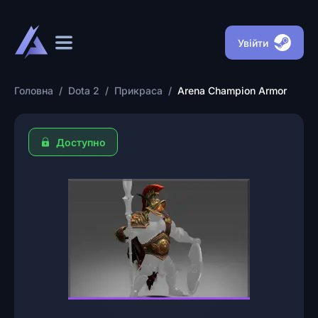
Увійти
Головна
/
Dota 2
/
Прикраса
/
Arena Champion Armor
Доступно