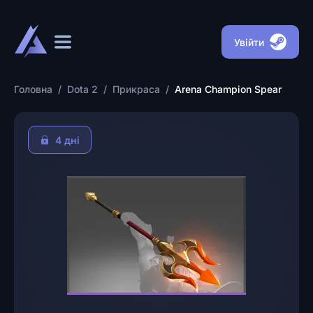
Увійти
Головна
/
Dota 2
/
Прикраса
/
Arena Champion Spear
4 днi