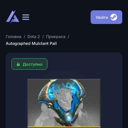
Увійти
Головна
/
Dota 2
/
Прикраса
/
Autographed Mulctant Pall
Доступно