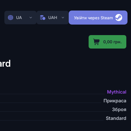
UA
UAH
Увійти через Steam
0,00 грн.
ard
Mythical
Прикраса
Зброя
Standard