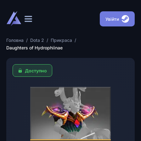
Увійти
Головна
/
Dota 2
/
Прикраса
/
Daughters of Hydrophiinae
Доступно